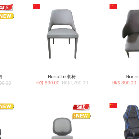
Nanette 餐椅
Nann
椅
HK$ 890.00
HK$ 1,790.00
HK$ 890.00
790.00