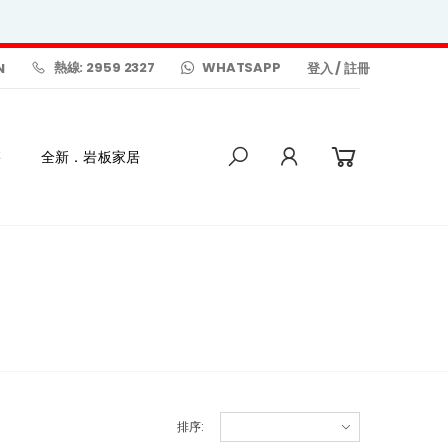
熱線: 2959 2327
WHATSAPP
N
登入
/
註冊
售
全新．岩板家居
排序
: