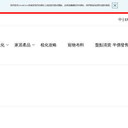
我們使用cookies來確保我們在網站上為您提供最佳體驗。 如果您繼續使用本網站，我們將認為您對此感到滿意。
中
|
E
梳化
家居產品
梳化攻略
寵物布料
盤點清貨 半價發