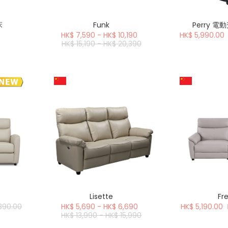
床
Funk
Perry 
HK$ 7,590 - HK$ 10,190
HK$ 5,990.00
HK$ 15,190 - HK$ 20,390
Lisette
Fr
,390.00
HK$ 5,690 - HK$ 6,690
HK$ 5,190.00
HK$ 13,990 - HK$ 15,990