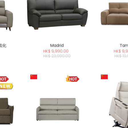
牆梳化
Madrid
Ta
HK$ 9,990.00
HK$ 9,
HK$ 23,990.00
HK$ 19