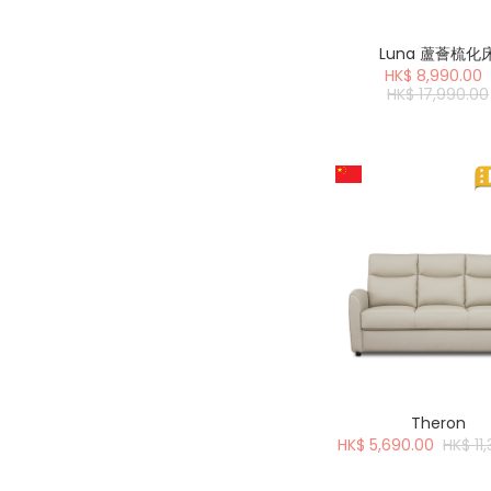
Luna 蘆薈梳化
HK$ 8,990.00
HK$ 17,990.00
Theron
HK$ 5,690.00
HK$ 11