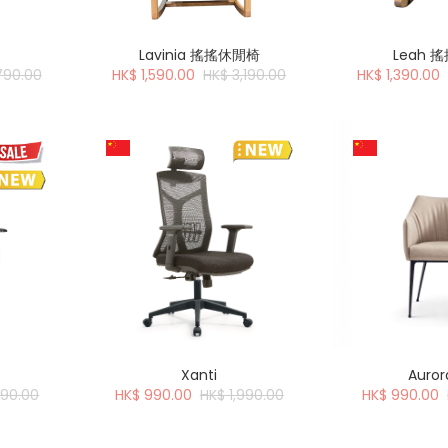
Lavinia 搖搖休閒椅
Leah 
790.00
HK$ 1,590.00
HK$ 3,190.00
HK$ 1,390.00
Xanti
Auro
690.00
HK$ 990.00
HK$ 1,990.00
HK$ 990.00