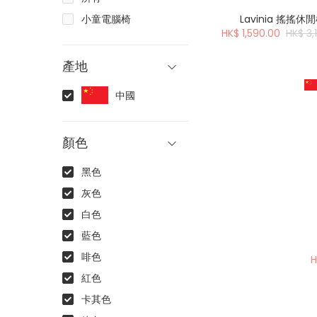
Lavinia 搖搖休
小童電腦椅
HK$ 1,590.00
HK$ 3,
產地
中國
顏色
黑色
灰色
白色
藍色
啡色
H
紅色
卡其色