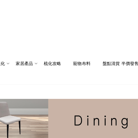
梳化
家居產品
梳化攻略
寵物布料
盤點清貨 半價發