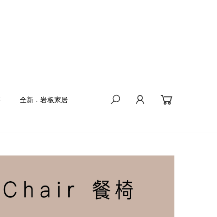
售
全新．岩板家居