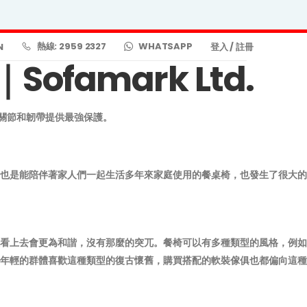
熱線: 2959 2327
WHATSAPP
N
登入
/
註冊
amark Ltd.
、關節和韌帶提供最強保護。
也是能陪伴著家人們一起生活多年來家庭使用的餐桌椅，也發生了很大的
看上去會更為和諧，沒有那麼的突兀。餐椅可以有多種類型的風格，例如
年輕的群體喜歡這種類型的復古懷舊，購買搭配的軟裝傢俱也都偏向這種