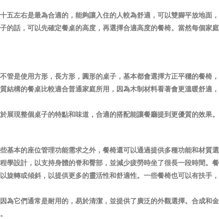
十五左右是最為合適的，能夠讓入住的人較為舒適，可以雙腳平放地面，
子的話，可以先確定餐桌的高度，再選擇合適高度的餐椅。當然每個家庭
不管是使用方形，長方形，圓形的桌子，基本都會選擇方正平穩的餐椅，
質結構的餐桌比較適合普通家庭所用，因為木制材料看著會更溫暖舒適，
於展現整個桌子的特點和味道，合適的搭配能讓餐廳提到更優質的效果。
些基本的座位管理功能需求之外，餐椅還可以通過提供多種功能和材質選
程學設計，以支持身體的脊和臀部，並減少疲勞時坐了很長一段時間。餐
以旋轉或傾斜，以提供更多的靈活性和舒適性。一些餐椅也可以有扶手，
因為它們通常是耐用的，易於清潔，並提供了廣泛的外觀選擇。合成和金
。