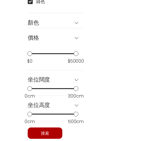
綠色
顏色
價格
$0
$50000
坐位闊度
0cm
300cm
坐位高度
0cm
500cm
搜索