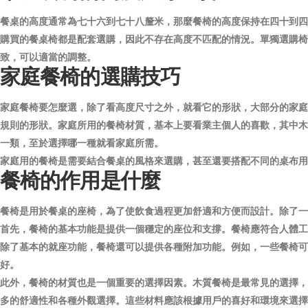
餐桌的高度通常為七十六到七十八釐米，那麼餐椅的高度保持在四十到四
購買的餐桌椅都是配套選購，因此不存在高度不匹配的情況。單獨選購椅
致，可以適當的調整。
家庭餐椅的選購技巧
家庭餐椅要怎麼選，除了看高度尺寸之外，就看它的形狀，大部分的家庭
規則的形狀。家庭所用的餐椅材質，基本上要看業主個人的喜歡，其中木
一類，至於選擇哪一種就看家庭所需。
家庭用的餐椅是需要結合餐桌的風格來選購，甚至還要搭配不同的桌布用
餐椅的作用是什麼
餐椅是用於餐桌的座椅，為了使飲食過程更加舒適和方便而設計。除了一
首先，餐椅的基本功能是提供一個穩定的座位和支撐。餐椅應符合人體工
除了基本的就座功能，餐椅還可以提供各種附加功能。例如，一些餐椅可
好。
此外，餐椅的材質也是一個重要的選擇因素。木質餐椅是最常見的選擇，
多的舒適性和各種外觀選擇。這些材料應該根據用戶的喜好和環境來選擇