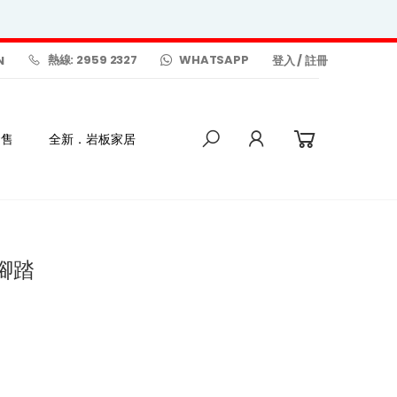
熱線: 2959 2327
WHATSAPP
N
登入
/
註冊
發售
全新．岩板家居
式腳踏