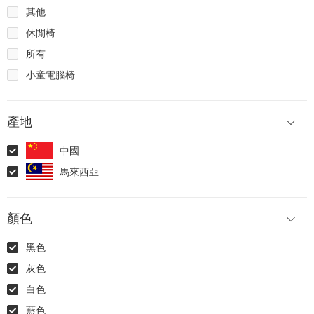
其他
休閒椅
所有
小童電腦椅
產地
中國
馬來西亞
顏色
黑色
灰色
白色
藍色